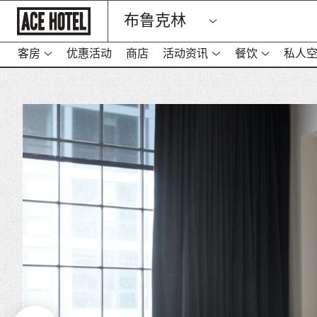
Go
布鲁克林
Back
To
Corporate
Homepage
客房
优惠活动
商店
活动资讯
餐饮
私人
-
在
新
标
签
页
中
打
开
链
接