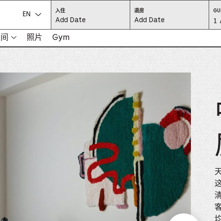
CHECK
CHECK
入住
退房
GU
IN:
OUT:
选择语言：
Gu
1 
PRESS
PRESS
ENTER
ENTER
TO
TO
Se
空间
照片
Gym
FOCUS
FOCUS
ON
ON
THE
THE
-
DATE
DATE
GRID
GRID
AND
AND
-
USE
USE
THE
THE
ARROW
ARROW
Pr
KEYS
KEYS
TO
TO
NAVIGATE
NAVIGATE
th
BETWEEN
BETWEEN
DATES.
DATES.
PRESS
PRESS
bu
THE
THE
TAB
TAB
KEY
KEY
to
TO
TO
CYCLE
CYCLE
en
BETWEEN
BETWEEN
THE
THE
DATE
DATE
a
GRID
GRID
AND
AND
THE
THE
di
MONTH
MONTH
SELECTORS.
SELECTORS.
PRESS
PRESS
an
ESCAPE
ESCAPE
TO
TO
客
EXIT
EXIT
se
THE
THE
DATE
DATE
均