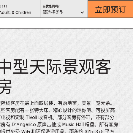
立即预订
有
ESTS
有优惠码吗？
优
est
请选择类型
Adult, 0 Children
惠
码
吗？
lector
请
选
择
类
型
ess
中型天际景观客
is
tton
房
ter
天际线客房在最上面四层楼，有落地窗，美景一览无余。
alog
这些客房配有一张特大床、精心设计的迷你吧、可投屏高
d
清电视和定制 Tivoli 收音机。部分客房有浴缸，还有部分
房有 D’Angelico 原声吉他或 Music Hall 唱盘。所有客房
lect
提供免费 WiFi 和环保洗浴用品。面积约 325-375 平方