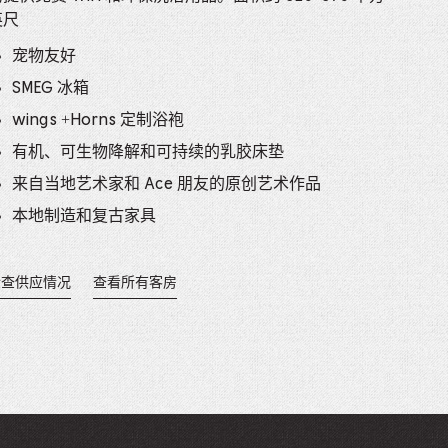
e
英尺
mber
宠物友好
SMEG 冰箱
ults
wings +Horns 定制浴袍
d
有机、可生物降解和可持续的乳胶床垫
ildren
来自当地艺术家和 Ace 朋友的原创艺术作品
本地制造和复古家具
rrent
检查供应情况
查看所有客房
lection:
。