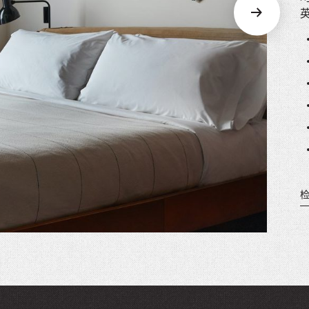
PICKER.
PICKER.
th
nu
of
ad
an
ch
-
-
Cu
在
se
新
窗
口
中
打
开