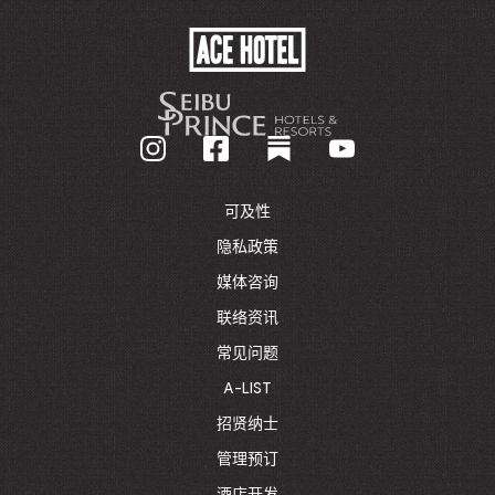
opens
开。
in
a
ACE
new
HOTEL
browser
-
tab
GO
BACK
TO
CORPORATE
HOMEPAGE
可及性
隐私政策
媒体咨询
联络资讯
常见问题
A-LIST
招贤纳士
管理预订