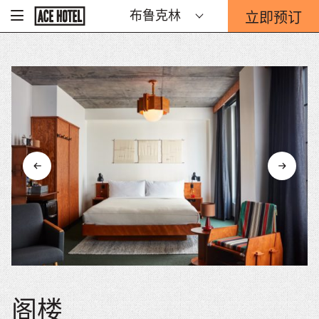
Go
立即预订
布鲁克林
-
Back
To
这
Corporate
将
Homepage
打
开
预
订
表
单
重
迭。
阁楼