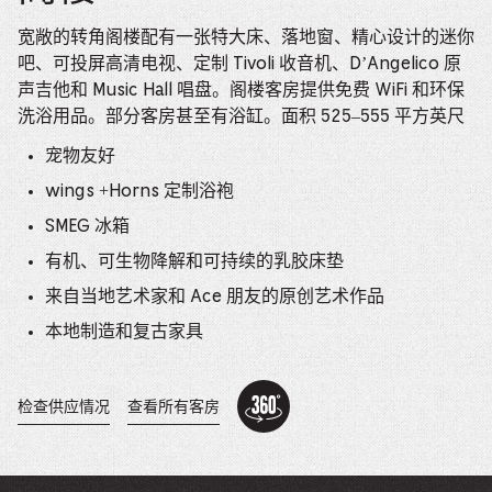
宽敞的转角阁楼配有一张特大床、落地窗、精心设计的迷你
吧、可投屏高清电视、定制 Tivoli 收音机、D’Angelico 原
声吉他和 Music Hall 唱盘。阁楼客房提供免费 WiFi 和环保
洗浴用品。部分客房甚至有浴缸。面积 525–555 平方英尺
宠物友好
wings +Horns 定制浴袍
SMEG 冰箱
有机、可生物降解和可持续的乳胶床垫
来自当地艺术家和 Ace 朋友的原创艺术作品
本地制造和复古家具
360
Tour:
检查供应情况
查看所有客房
在
Loft
新
-
窗
This
口
中
link
打