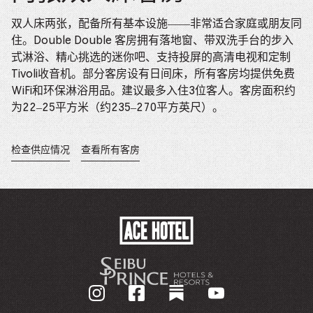
双人床两张，配备所有基本设施——非常适合家庭或朋友同
住。Double Double 客房拥有落地窗、带双洗手台的步入
式淋浴、精心挑选的迷你吧、支持投屏的高清电视和定制
Tivoli收音机。部分客房设有日间床，所有客房均提供免费
WiFi和环保淋浴用品。建议最多入住3位客人。客房面积约
为22–25平方米（约235–270平方英尺）。
检查供应情况
查看所有客房
在
新
窗
口
中
打
开。
ACE
HOTEL
-
GO
BACK
TO
CORPORATE