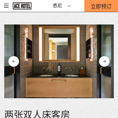
Go
立即预订
悉尼
-
Back
To
这
Corporate
将
Homepage
打
开
预
订
表
单
重
迭。
两张双人床客房