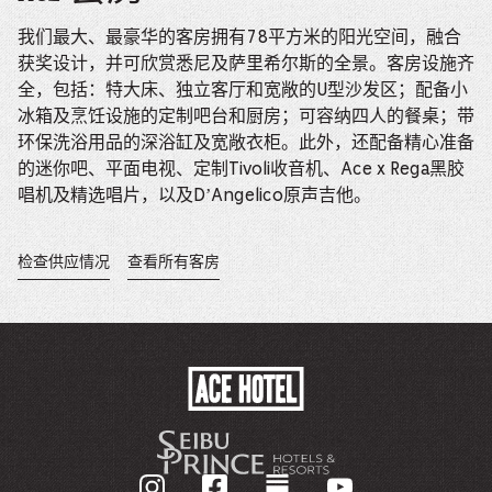
我们最大、最豪华的客房拥有78平方米的阳光空间，融合
获奖设计，并可欣赏悉尼及萨里希尔斯的全景。客房设施齐
全，包括：特大床、独立客厅和宽敞的U型沙发区；配备小
冰箱及烹饪设施的定制吧台和厨房；可容纳四人的餐桌；带
环保洗浴用品的深浴缸及宽敞衣柜。此外，还配备精心准备
的迷你吧、平面电视、定制Tivoli收音机、Ace x Rega黑胶
唱机及精选唱片，以及D’Angelico原声吉他。
检查供应情况
查看所有客房
在
新
窗
口
中
打
开。
ACE
HOTEL
-
GO
BACK