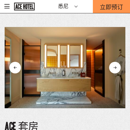
Go
立即预订
悉尼
-
Back
To
这
Corporate
将
Homepage
打
开
预
订
表
单
重
迭。
Ace 套房