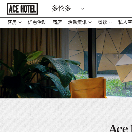
Go
多伦多
Back
To
Corporate
Homepage
客房
优惠活动
商店
活动资讯
餐饮
私人
-
在
新
标
签
页
中
打
开
链
接
Ace