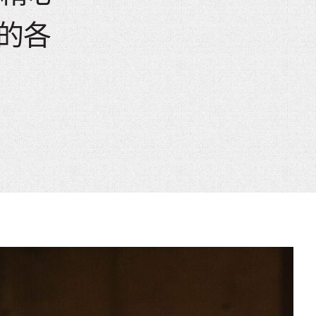
e
的各
mber
ults
d
ildren
rrent
lection: