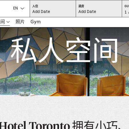
CHECK
CHECK
入住
退房
GU
IN:
OUT:
选择语言：
Gu
1 
PRESS
PRESS
ENTER
ENTER
TO
TO
Se
空间
照片
Gym
FOCUS
FOCUS
ON
ON
THE
THE
-
DATE
DATE
私人空间
GRID
GRID
AND
AND
-
USE
USE
THE
THE
ARROW
ARROW
Pr
KEYS
KEYS
TO
TO
NAVIGATE
NAVIGATE
th
BETWEEN
BETWEEN
DATES.
DATES.
PRESS
PRESS
bu
THE
THE
TAB
TAB
KEY
KEY
to
TO
TO
CYCLE
CYCLE
en
BETWEEN
BETWEEN
THE
THE
DATE
DATE
a
GRID
GRID
AND
AND
THE
THE
di
MONTH
MONTH
SELECTORS.
SELECTORS.
PRESS
PRESS
an
ESCAPE
ESCAPE
TO
TO
EXIT
EXIT
se
 Hotel Toronto 拥有小
THE
THE
DATE
DATE