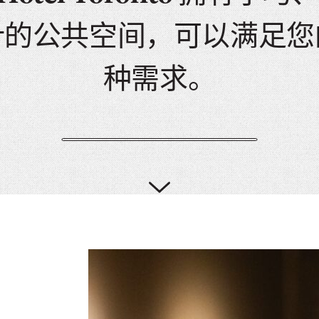
PICKER.
PICKER.
th
计的公共空间，可以满足您
nu
of
种需求。
ad
an
ch
-
-
Cu
se