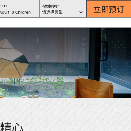
立即预订
有
ESTS
有优惠码吗？
优
est
请选择类型
Adult, 0 Children
惠
码
吗？
lector
请
选
择
类
型
ess
is
tton
ter
alog
d
lect
巧、精心